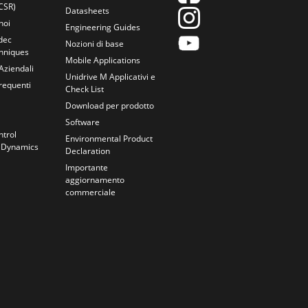
CSR)
Datasheets
noi
Engineering Guides
dec
Nozioni di base
chniques
Mobile Applications
Aziendali
Unidrive M Applicativi e
equenti
Check List
Download per prodotto
Software
ntrol
Environmental Product
 Dynamics
Declaration
Importante
aggiornamento
commerciale