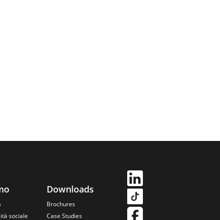
amo
Downloads
à
Brochures
ità sociale
Case Studies