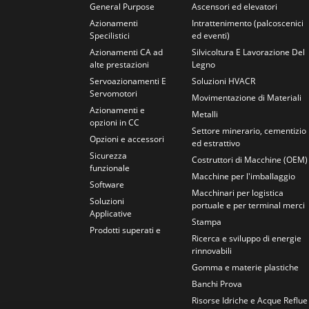
General Purpose
Ascensori ed elevatori
Azionamenti
Intrattenimento (palcoscenici
Specilistici
ed eventi)
Azionamenti CA ad
Silvicoltura E Lavorazione Del
alte prestazioni
Legno
Servoazionamenti E
Soluzioni HVACR
Servomotori
Movimentazione di Materiali
Azionamenti e
Metalli
opzioni in CC
Settore minerario, cementizio
Opzioni e accessori
ed estrattivo
Sicurezza
Costruttori di Macchine (OEM)
funzionale
Macchine per l'imballaggio
Software
Macchinari per logistica
Soluzioni
portuale e per terminal merci
Applicative
Stampa
Prodotti superati e
Ricerca e sviluppo di energie
rinnovabili
Gomma e materie plastiche
Banchi Prova
Risorse Idriche e Acque Reflue