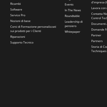
d'impresa (
Ricambi
Events
Lavora con 
Software
In The News
Contatta Ni
Service Pro
Roundtable
Control Te
Nozioni di base
Leadership di
Documenti 
pensiero
Corsi di Formazione personalizzati
Domande Fr
sui prodotti per i Clienti
Whitepaper
Partner
Riparazioni
Partners
Supporto Tecnico
Storia di Co
Techniques