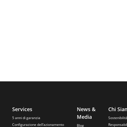
Services
News &
Chi Si
Media
5 anni di garanzia
Sostenibilit
Configurazione dell’azionamento
Responsabil
Blog