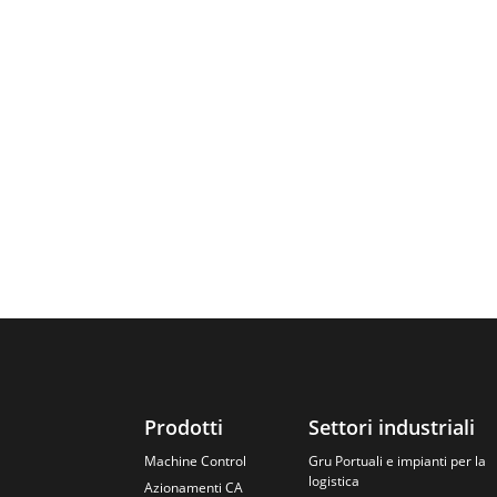
Prodotti
Settori industriali
Machine Control
Gru Portuali e impianti per la
logistica
Azionamenti CA