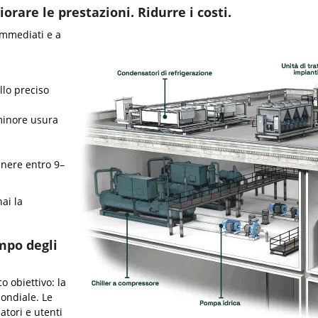
orare le prestazioni. Ridurre i costi.
immediati e a
llo preciso
minore usura
a
enere entro 9–
hai la
mpo degli
 obiettivo: la
mondiale. Le
atori e utenti