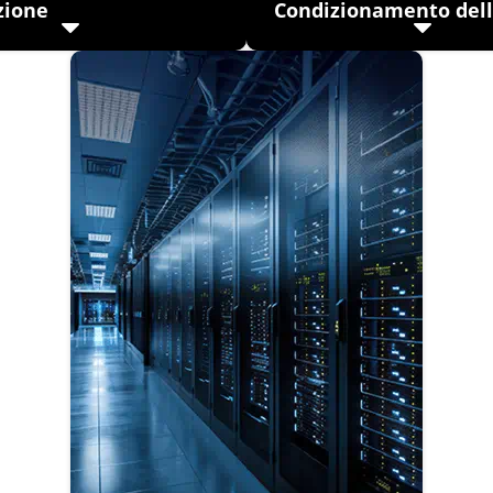
zione
Condizionamento dell
me le conseguenze di un
Scopri come è possibile ridur
ia scarso e di ventilatori
minimo la crescente esigenza
ti vengono mitigate dalle
raffreddamento e il sovraccar
uzioni VFD per migliorare la
infrastrutture elettriche utili
l’aria e ridurre gli sprechi
nostri azionamenti (VFD) per 
con precisione ventilatori, p
compressori. applicazioni.