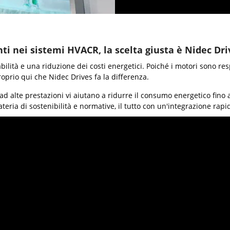
nti nei sistemi HVACR, la scelta giusta è Nidec Dri
bilità e una riduzione dei costi energetici. Poiché i motori sono re
proprio qui che Nidec Drives fa la differenza.
ad alte prestazioni vi aiutano a ridurre il consumo energetico fino a
ria di sostenibilità e normative, il tutto con un'integrazione rapi