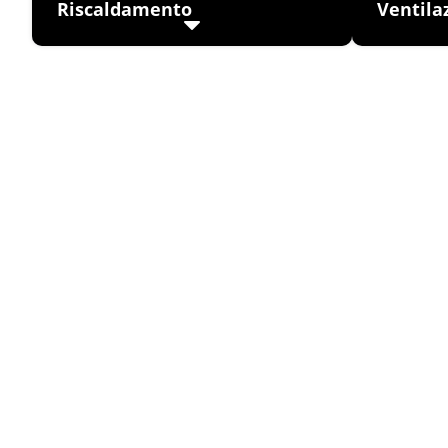
Riscaldamento
Ventila
Scopri come le nostre soluzioni VFD
Scopri co
rispondono alle sfide poste dagli
flusso d’ar
impianti di riscaldamento inefficienti e
inefficien
dalle normative in materia di
nostre sol
sostenibilità, ottimizzando le
qualità del
prestazioni di caldaie e pompe.
energetici.