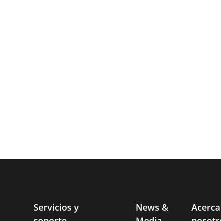
Servicios y
News &
Acerca
soporte
Media
nosotr