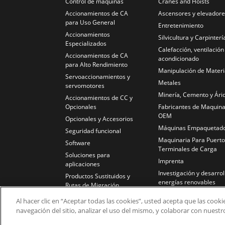
Control de máquinas
Cranes and Hoists
Accionamientos de CA
Ascensores y elevador
para Uso General
Entretenimiento
Accionamientos
Silvicultura y Carpinterí
Especializados
Calefacción, ventilación
Accionamientos de CA
acondicionado
para Alto Rendimiento
Manipulación de Materi
Servoaccionamientos y
Metales
servomotores
Minería, Cemento y Ári
Accionamientos de CC y
Opcionales
Fabricantes de Maquina
OEM
Opcionales y Accesorios
Máquinas Empaquetad
Seguridad funcional
Maquinaria Para Puerto
Software
Terminales de Carga
Soluciones para
Imprenta
aplicaciones
Investigación y desarrol
Productos Sustituidos y
energías renovables
Rutas de Migración
Caucho y Plástico
Al hacer clic en “Aceptar todas las cookies”, usted acepta que las cook
Bancos de Ensayos
navegación del sitio, analizar el uso del mismo, y colaborar con nuest
Tratamiento de Agua y