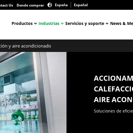
España
Español
tact Us
Donde comprar
Productos
Industrias
Servicios y soporte
News & Me
ación y aire acondicionado
ACCIONAM
CALEFACCI
AIRE ACON
Soluciones de efici