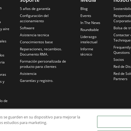
es
5 años de garantía
Blog
Sostenibil
Configuración del
Events
Responsabi
accionamiento
Corporativ
a
In The News
Software
Bolsa de t
 y aire
Roundtable
Asistencia tecnica
Contactar 
Liderazgo
Technique
ales
Conocimientos base
intelectual
Frequentl
Reparaciones, recambios.
Informe
Questions
Documento RMA.
técnico
dos
Socios
Formación personalizada de
ria
producto para clientes
Red de Dis
Asistencia
Red de Sol
oras
Partners
Garantías y registro.
s y
lo de
ies se guarden en su dispositivo para mejorar la
ros estudios para marketing.
 Aguas