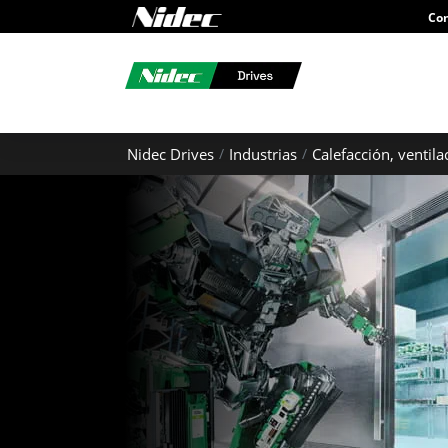
Con
Nidec Drives
Industrias
Calefacción, ventil