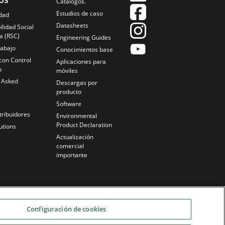
Catálogos.
Estudios de caso
idad
Datasheets
lidad Social
a (RSC)
Engineering Guides
rabajo
Conocimientos base
con Control
Aplicaciones para
s
móviles
y Asked
Descargas por
producto
Software
tribuidores
Environmental
Product Declaration
utions
Actualización
comercial
importante
Configuración de cookies