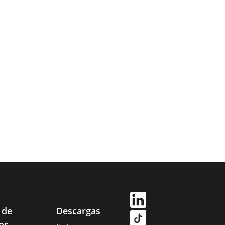
 de
Descargas
os