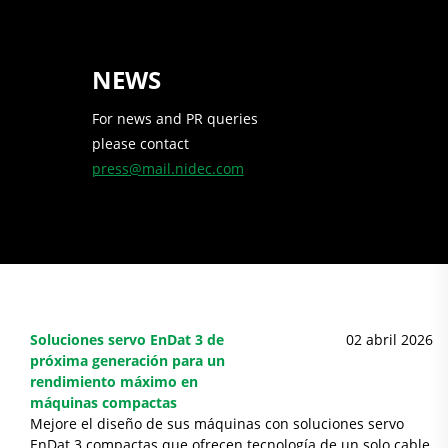
NEWS
For news and PR queries
please contact
press@mail.nidec.com
Soluciones servo EnDat 3 de
02 abril 2026
próxima generación para un
rendimiento máximo en
máquinas compactas
Mejore el diseño de sus máquinas con soluciones servo
EnDat 3 compactas que ofrecen tecnología de un solo cable,