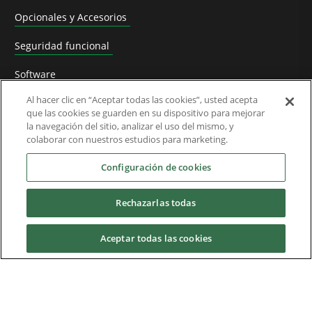
Opcionales y Accesorios
Seguridad funcional
Software
Al hacer clic en “Aceptar todas las cookies”, usted acepta
Soluciones para aplicaciones
que las cookies se guarden en su dispositivo para mejorar
la navegación del sitio, analizar el uso del mismo, y
Productos Sustituidos y Rutas de Migración
colaborar con nuestros estudios para marketing.
Industrias
Configuración de cookies
Rechazarlas todas
Servicios y soporte
Aceptar todas las cookies
News & Media
Acerca de nosotros