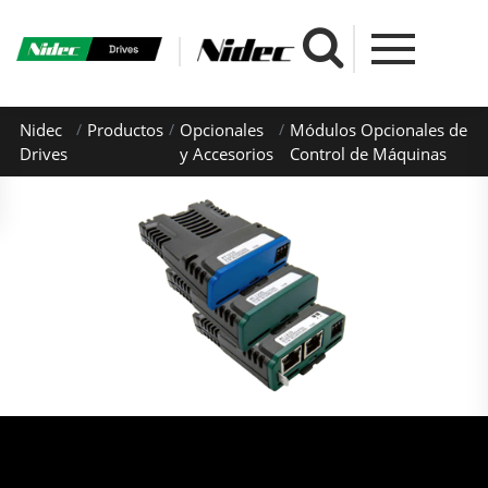
Nidec
Productos
Opcionales
Módulos Opcionales de
Drives
y Accesorios
Control de Máquinas