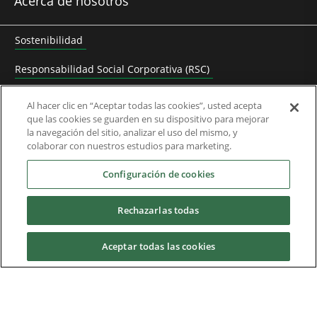
Acerca de nosotros
Sostenibilidad
Responsabilidad Social Corporativa (RSC)
Bolsa de trabajo
Al hacer clic en “Aceptar todas las cookies”, usted acepta
que las cookies se guarden en su dispositivo para mejorar
Contactar con Control Techniques
la navegación del sitio, analizar el uso del mismo, y
colaborar con nuestros estudios para marketing.
Frequently Asked Questions
Configuración de cookies
Socios
Rechazarlas todas
Red de Distribuidores
Red de Solutions Partners
Aceptar todas las cookies
Descargas