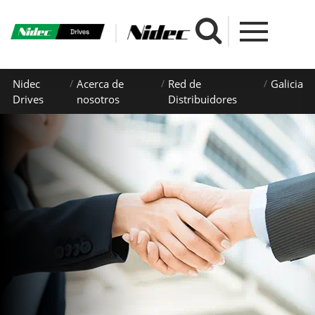
Nidec
Acerca de
Red de
Galicia
Drives
nosotros
Distribuidores