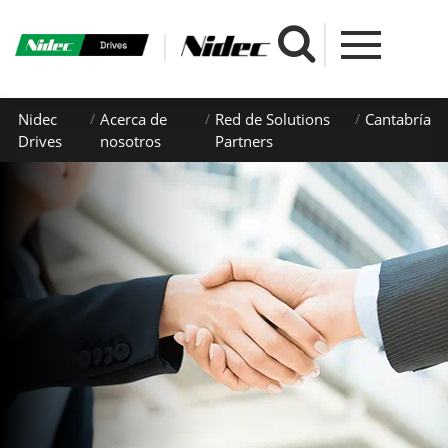
Nidec
Acerca de
Red de Solutions
Cantabría
Drives
nosotros
Partners