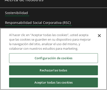
Sostenibilidad
Responsabilidad Social Corporativa (RSC)
Bolsa de trabajo
Al hacer clic en “Aceptar todas las cookies”, usted acepta
que las cookies se guarden en su dispositivo para mejorar
Contactar con Control Techniques
la navegación del sitio, analizar el uso del mismo, y
colaborar con nuestros estudios para marketing.
Frequently Asked Questions
Configuración de cookies
Socios
Rechazarlas todas
Red de Distribuidores
Red de Solutions Partners
Aceptar todas las cookies
Descargas