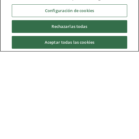
Industrias
Configuración de cookies
Rechazarlas todas
Servicios y soporte
Aceptar todas las cookies
News & Media
Acerca de nosotros
Descargas
Nidec Brands