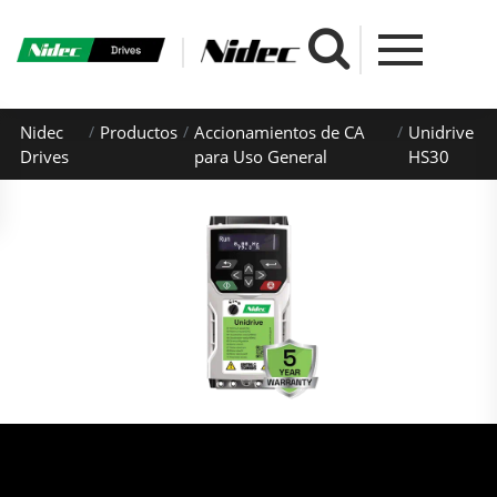
Nidec
Productos
Accionamientos de CA
Unidrive
Drives
para Uso General
HS30