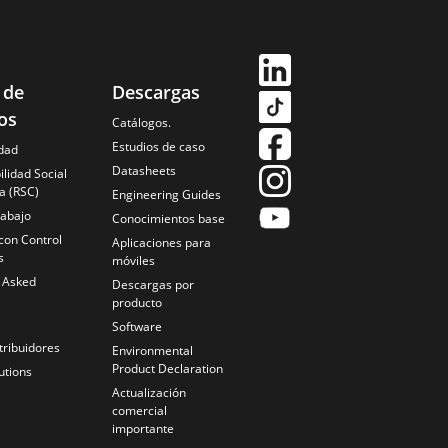
 de
Descargas
os
Catálogos.
Estudios de caso
idad
Datasheets
lidad Social
a (RSC)
Engineering Guides
rabajo
Conocimientos base
con Control
Aplicaciones para
s
móviles
y Asked
Descargas por
producto
Software
tribuidores
Environmental
Product Declaration
utions
Actualización
comercial
importante