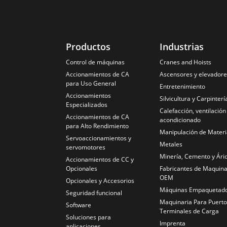
Productos
Industrias
Control de máquinas
Cranes and Hoists
Accionamientos de CA
Ascensores y elevador
para Uso General
Entretenimiento
Accionamientos
Silvicultura y Carpinterí
Especializados
Calefacción, ventilación
Accionamientos de CA
acondicionado
para Alto Rendimiento
Manipulación de Materi
Servoaccionamientos y
Metales
servomotores
Minería, Cemento y Ári
Accionamientos de CC y
Opcionales
Fabricantes de Maquina
OEM
Opcionales y Accesorios
Máquinas Empaquetad
Seguridad funcional
Maquinaria Para Puerto
Software
Terminales de Carga
Soluciones para
Imprenta
aplicaciones