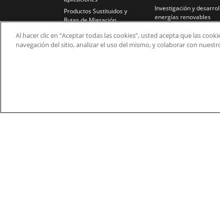
Investigación y desarrol
Productos Sustituidos y
energías renovables
Rutas de Migración
Caucho y Plástico
Al hacer clic en “Aceptar todas las cookies”, usted acepta que las cook
Bancos de Ensayos
navegación del sitio, analizar el uso del mismo, y colaborar con nuest
Tratamiento de Agua y
Residuales
Fusibles y Cables
© 2026 Nidec Motor Corporation. All Right Res