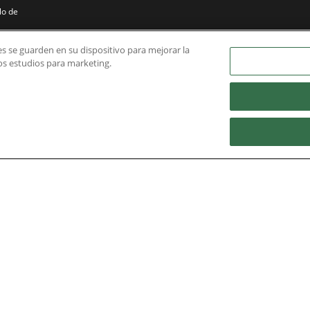
lo de
ies se guarden en su dispositivo para mejorar la
ros estudios para marketing.
 Aguas
Nidec Brands
erved. A NIDEC Group Company