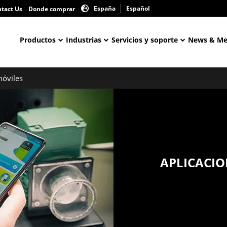
España
Español
tact Us
Donde comprar
Productos
Industrias
Servicios y soporte
News & Me
móviles
APLICACIO