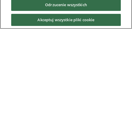
Baza wiedzy
Odrzucenie wszystkich
Mobile Applications
Akceptuj wszystkie pliki cookie
Pliki do pobrania według produktu
Software
Environmental Product Declaration
Ważna aktualizacja handlowa
Nidec Brands