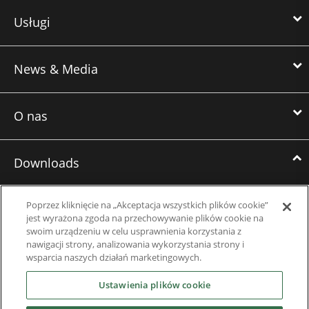
Usługi
News & Media
O nas
Downloads
Brochures
Poprzez kliknięcie na „Akceptacja wszystkich plików cookie”
jest wyrażona zgoda na przechowywanie plików cookie na
Studium przypadku
swoim urządzeniu w celu usprawnienia korzystania z
nawigacji strony, analizowania wykorzystania strony i
Datasheets
wsparcia naszych działań marketingowych.
Ustawienia plików cookie
Engineering Guides