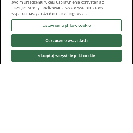
swoim urządzeniu w celu usprawnienia korzystania z
Frequently Asked Questions
nawigacji strony, analizowania wykorzystania strony i
wsparcia naszych działań marketingowych.
Partnerzy
Ustawienia plików cookie
Downloads
Odrzucenie wszystkich
Nidec Brands
Akceptuj wszystkie pliki cookie
© 2026 Nidec Motor Corporation. All Right Reserved. A NIDEC
Group Company
Nidec Motor Corporation trademarks followed by the ® symbol