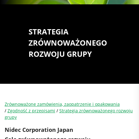
STRATEGIA
ZRÓWNOWAŻONEGO
ROZWOJU GRUPY
Zrównoważone zamówienia, zaopatrzenie i opakowania
/
Zgodność z przepisami
/
Strategia zrównoważonego rozwoju
grupy
Nidec Corporation Japan