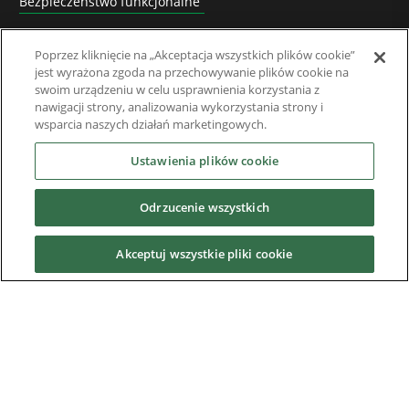
Bezpieczeństwo funkcjonalne
Software
Poprzez kliknięcie na „Akceptacja wszystkich plików cookie”
jest wyrażona zgoda na przechowywanie plików cookie na
Rozwiązania systemowe
swoim urządzeniu w celu usprawnienia korzystania z
nawigacji strony, analizowania wykorzystania strony i
Superseded Products
wsparcia naszych działań marketingowych.
Branźe
Ustawienia plików cookie
Odrzucenie wszystkich
Usługi
Akceptuj wszystkie pliki cookie
News & Media
O nas