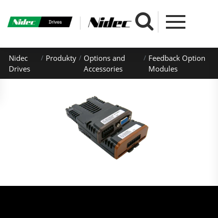
Nidec
Produkty
Options and
Feedback Option
Drives
Accessories
Modules