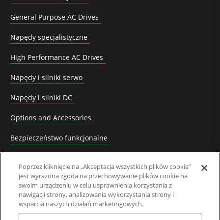
General Purpose AC Drives
Napędy specjalistyczne
High Performance AC Drives
Napędy i silniki serwo
Napędy i silniki DC
Options and Accessories
Bezpieczeństwo funkcjonalne
Software
Poprzez kliknięcie na „Akceptacja wszystkich plików cookie”
jest wyrażona zgoda na przechowywanie plików cookie na
Rozwiązania systemowe
swoim urządzeniu w celu usprawnienia korzystania z
nawigacji strony, analizowania wykorzystania strony i
Superseded Products
wsparcia naszych działań marketingowych.