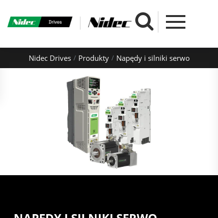
Nidec Drives
Produkty
Napędy i silniki serwo
NAPĘDY I SILNIKI SERWO