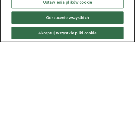
Branźe
Ustawienia plików cookie
Odrzucenie wszystkich
Usługi
Akceptuj wszystkie pliki cookie
News & Media
O nas
Downloads
Nidec Brands