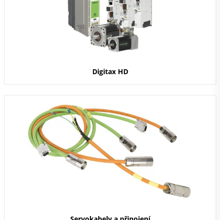
Digitax HD
Servokabely a připojení