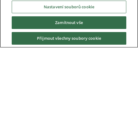
Průmysl
Nastavení souborů cookie
Zamítnout vše
Služby a podpora
Přijmout všechny soubory cookie
Ve zprávách
O Nás
Ke stažení
Nidec Brands