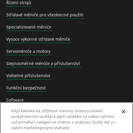
Řízení strojů
Střídavé měniče pro všeobecné použití
Specializované měniče
Vysoce výkonné střídavé měniče
Servoměniče a motory
Stejnosměrné měniče a příslušenství
Volitelné příslušenství
Funkční bezpečnost
Software
Když kliknete na „Přijmout všechny soubory cookie“,
Application Solutions
poskytnete tím souhlas k jejich ukládání na vašem zařízení,
což pomáhá s navigací na stránce, s analýzou využití dat a s
Nahrazené výrobky a přechod na nové
našimi marketingovými snahami.