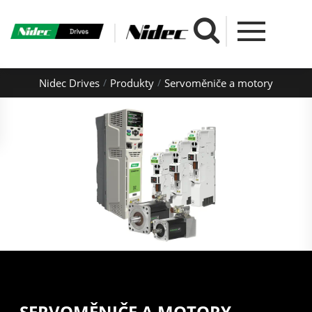
Nidec Drives
Produkty
Servoměniče a motory
SERVOMĚNIČE A MOTORY