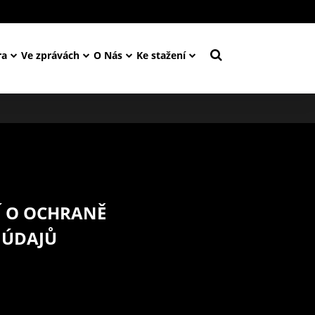
ra
Ve zprávách
O Nás
Ke stažení
 O OCHRANĚ
 ÚDAJŮ