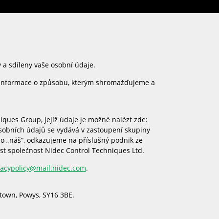
a sdíleny vaše osobní údaje.
 informace o způsobu, kterým shromažďujeme a
iques Group, jejíž údaje je možné nalézt zde:
sobních údajů se vydává v zastoupení skupiny
o „náš“, odkazujeme na příslušný podnik ze
t společnost Nidec Control Techniques Ltd.
vacypolicy@mail.nidec.com
.
town, Powys, SY16 3BE.