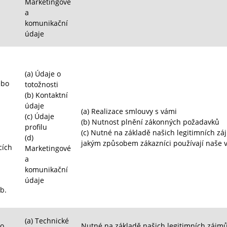
Marketingové
a
komunikační
údaje
(a)
Údaje o
ebo
totožnosti
(b)
Kontaktní
údaje
(a)
Realizace smlouvy s vámi
(c)
Údaje
(b)
Nutnost plnění zákonných požadavků
profilu
(c)
Nutné na základě našich legitimních záj
(d)
jakým způsobem zákazníci používají naše v
cích
Marketingové
a
komunikační
údaje
b.
(a)
Technické
ho
Nutné na základě našich legitimních zájmů