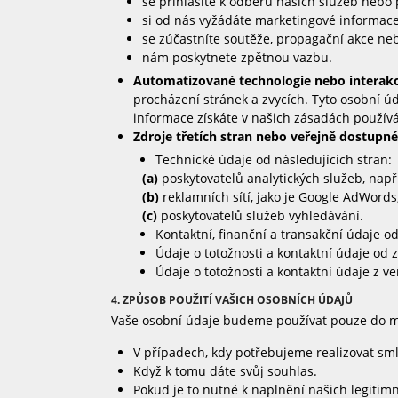
se přihlásíte k odběru našich služeb nebo 
si od nás vyžádáte marketingové informace
se zúčastníte soutěže, propagační akce n
nám poskytnete zpětnou vazbu.
Automatizované technologie nebo interak
procházení stránek a zvycích. Tyto osobní 
informace získáte v našich zásadách používán
Zdroje třetích stran nebo veřejně dostupné
Technické údaje od následujících stran:
(a)
poskytovatelů analytických služeb, např
(b)
reklamních sítí, jako je Google AdWords
(c)
poskytovatelů služeb vyhledávání.
Kontaktní, finanční a transakční údaje o
Údaje o totožnosti a kontaktní údaje od 
Údaje o totožnosti a kontaktní údaje z v
4. ZPŮSOB POUŽITÍ VAŠICH OSOBNÍCH ÚDAJŮ
Vaše osobní údaje budeme používat pouze do mír
V případech, kdy potřebujeme realizovat smlo
Když k tomu dáte svůj souhlas.
Pokud je to nutné k naplnění našich legitim