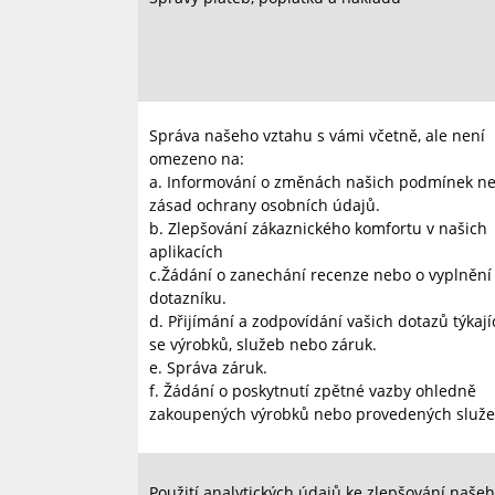
Správa našeho vztahu s vámi včetně, ale není
omezeno na:
a. Informování o změnách našich podmínek n
zásad ochrany osobních údajů.
b.
Zlepšování zákaznického komfortu v našich
aplikacích
c.
Žádání o zanechání recenze nebo o vyplnění
dotazníku.
d. Přijímání a zodpovídání vašich dotazů týkají
se výrobků, služeb nebo záruk.
e.
Správa záruk.
f.
Žádání o poskytnutí zpětné vazby ohledně
zakoupených výrobků nebo provedených služe
Použití analytických údajů ke zlepšování naše