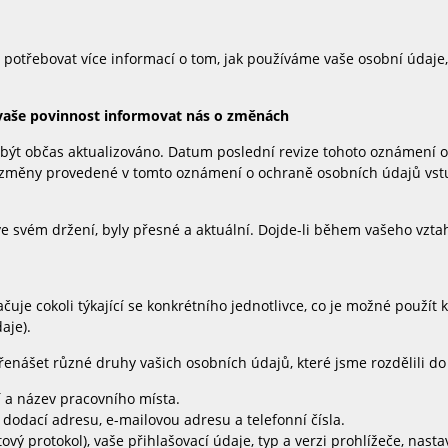
 potřebovat více informací o tom, jak používáme vaše osobní údaje
vaše povinnost informovat nás o změnách
ýt občas aktualizováno. Datum poslední revize tohoto oznámení o
li změny provedené v tomto oznámení o ochraně osobních údajů vstup
ve svém držení, byly přesné a aktuální. Dojde-li během vašeho vzta
e cokoli týkající se konkrétního jednotlivce, co je možné použít k 
aje).
nášet různé druhy vašich osobních údajů, které jsme rozdělili do 
 a název pracovního místa.
 dodací adresu, e-mailovou adresu a telefonní čísla.
ový protokol), vaše přihlašovací údaje, typ a verzi prohlížeče, nas