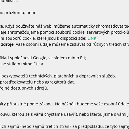
publikací;
;
ebo průzkumu; nebo
ce
. Když používáte náš web, můžeme automaticky shromažďovat tech
údaje shromažďujeme pomocí souborů cookie, serverových protokolů
í souborů cookie, které jsou k dispozici zde:
LINK
.
 zdroje
. Vaše osobní údaje můžeme získávat od různých třetích stra
íklad společnosti Google, se sídlem mimo EU;
, se sídlem mimo EU; a
d poskytovatelů technických, platebních a dopravních služeb.
zprostředkovatelů nebo agregátorů dat.
eřejně dostupných zdrojů.
y přípustné podle zákona. Nejběžněji budeme vaše osobní údaje p
uvu, kterou se s vámi chystáme uzavřít, nebo kterou jsme s vámi ji
ních zájmů (nebo zájmů třetích stran), za předpokladu, že tyto zá