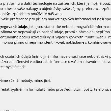
a platformu a další technologie na zařízeních, která je možné použ
no a heslo, vaše nákupy a objednávky, vaše zájmy, preference, zp
, jakým způsobem používáte náš web.
 vaše preference pro příjem marketingových informací od naší spol
gregované údaje
, jako jsou statistické nebo demografické informac
e zákona se nepovažují za osobní údaje, protože přímo ani nepřímo
centuálního podílu uživatelů využívajících konkrétní funkci webu
s mohou přímo či nepřímo identifikovat, nakládáme s kombinovanými
 osobních údajů (mimo jiné informace o vaší rase nebo etnické pří
h názorech, členství v odborech, informace o vašem zdravotním stavu
estných činech.
váme různé metody, mimo jiné:
dat vyplněním formulářů nebo prostřednictvím pošty, telefonu, e-m