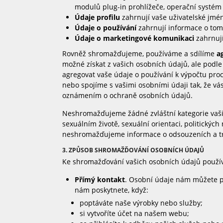
modulů plug-in prohlížeče, operační systém 
Údaje profilu
zahrnují vaše uživatelské jmé
Údaje o používání
zahrnují informace o tom
Údaje o marketingové komunikaci
zahrnují
Rovněž shromažďujeme, používáme a sdílíme
a
možné získat z vašich osobních údajů, ale podl
agregovat vaše údaje o používání k výpočtu pro
nebo spojíme s vašimi osobními údaji tak, že vá
oznámením o ochraně osobních údajů.
Neshromažďujeme žádné zvláštní kategorie vašich
sexuálním životě, sexuální orientaci, politickýc
neshromažďujeme informace o odsouzeních a tr
3. ZPŮSOB SHROMAŽĎOVÁNÍ OSOBNÍCH ÚDAJŮ
Ke shromažďování vašich osobních údajů použí
Přímý kontakt
. Osobní údaje nám můžete pře
nám poskytnete, když:
poptáváte naše výrobky nebo služby;
si vytvoříte účet na našem webu;