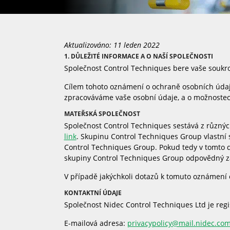
Aktualizováno: 11 leden 2022
1. DŮLEŽITÉ INFORMACE A O NAŠÍ SPOLEČNOSTI
Společnost Control Techniques bere vaše soukro
Cílem tohoto oznámení o ochraně osobních úda
zpracováváme vaše osobní údaje, a o možnostech
MATEŘSKÁ SPOLEČNOST
Společnost Control Techniques sestává z různých
link
. Skupinu Control Techniques Group vlastní
Control Techniques Group. Pokud tedy v tomto 
skupiny Control Techniques Group odpovědný za
V případě jakýchkoli dotazů k tomuto oznámení
KONTAKTNÍ ÚDAJE
Společnost Nidec Control Techniques Ltd je reg
E-mailová adresa:
privacypolicy@mail.nidec.co