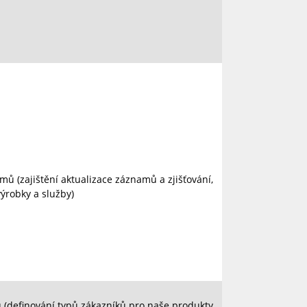
mů (zajištění aktualizace záznamů a zjišťování,
ýrobky a služby)
 (definování typů zákazníků pro naše produkty