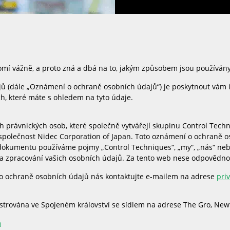
mí vážně, a proto zná a dbá na to, jakým způsobem jsou používány 
jů (dále „Oznámení o ochraně osobních údajů“) je poskytnout vám
, které máte s ohledem na tyto údaje.
 právnických osob, které společně vytvářejí skupinu Control Techn
 společnost Nidec Corporation of Japan. Toto oznámení o ochraně o
dokumentu používáme pojmy „Control Techniques“, „my“, „nás“ neb
 zpracování vašich osobních údajů. Za tento web nese odpovědnos
 o ochraně osobních údajů nás kontaktujte e-mailem na adrese
pri
istrována ve Spojeném království se sídlem na adrese The Gro, New
m