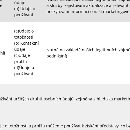
údaje
se
a služby, zajišťování aktualizace a releva
(b)
Údaje o
poskytování informací o naší marketingové 
používání
(a)Údaje o
totožnosti
(b) Kontaktní
údaje
Nutné na základě našich legitimních zájmů
hli
(c)Údaje
podnikání)
profilu
(d)Údaje o
používání
žívání určitých druhů osobních údajů, zejména z hlediska marketin
je o totožnosti a profilu můžeme používat k získání představy, co 