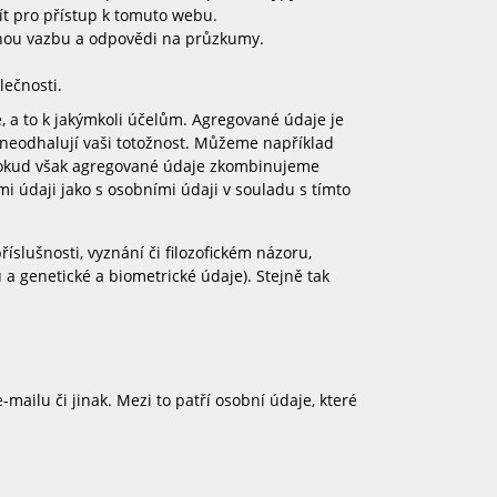
ít pro přístup k tomuto webu.
ětnou vazbu a odpovědi na průzkumy.
ečnosti.
e, a to k jakýmkoli účelům. Agregované údaje je
 neodhalují vaši totožnost. Můžeme například
. Pokud však agregované údaje zkombinujeme
 údaji jako s osobními údaji v souladu s tímto
slušnosti, vyznání či filozofickém názoru,
 a genetické a biometrické údaje). Stejně tak
ailu či jinak. Mezi to patří osobní údaje, které