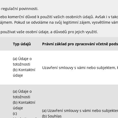
 regulační povinnosti.
ebo komerční důvod k použití vašich osobních údajů. Avšak i v ta
ájmem. Pokud se odvoláme na svůj legitimní zájem, vysvětlíme vá
užívat vaše osobní údaje, a důvodů pro jejich využití.
Typ údajů
Právní základ pro zpracování včetně pods
(a) Údaje o
totožnosti
Uzavření smlouvy s vámi nebo subjektem, k
(b) Kontaktní
údaje
(a) Údaje o
totožnosti
(b) Kontaktní
údaje
(a)
Uzavření smlouvy s vámi nebo subjektem
(c)
(b)
Souhlas