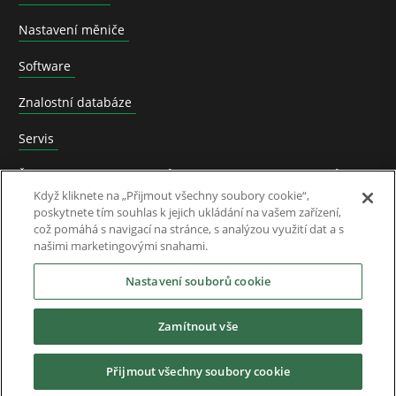
Nastavení měniče
Software
Znalostní databáze
Servis
Školení o výrobcích přizpůsobené potřebám zákazníků
Když kliknete na „Přijmout všechny soubory cookie“,
Podpora
poskytnete tím souhlas k jejich ukládání na vašem zařízení,
což pomáhá s navigací na stránce, s analýzou využití dat a s
našimi marketingovými snahami.
Ve zprávách
Nastavení souborů cookie
O Nás
Zamítnout vše
Přijmout všechny soubory cookie
Ke stažení