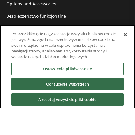
Options and Accessories
Bezpieczeństwo funkcjonalne
Software
Poprzez kliknięcie na „Akceptacja wszystkich plików cookie”
jest wyrażona zgoda na przechowywanie plików cookie na
Rozwiązania systemowe
swoim urządzeniu w celu usprawnienia korzystania z
nawigacji strony, analizowania wykorzystania strony i
Superseded Products
wsparcia naszych działań marketingowych.
Branźe
Ustawienia plików cookie
Odrzucenie wszystkich
Usługi
Akceptuj wszystkie pliki cookie
News & Media
O nas