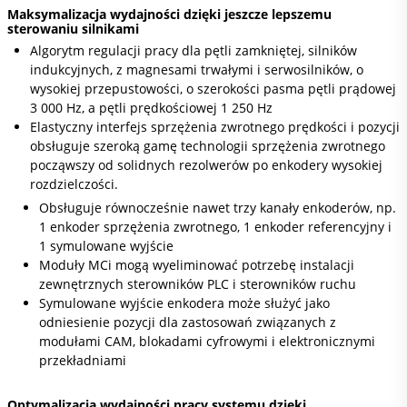
Maksymalizacja wydajności dzięki jeszcze lepszemu
sterowaniu silnikami
Algorytm regulacji pracy dla pętli zamkniętej, silników
indukcyjnych, z magnesami trwałymi i serwosilników, o
wysokiej przepustowości, o szerokości pasma pętli prądowej
3 000 Hz, a pętli prędkościowej 1 250 Hz
Elastyczny interfejs sprzężenia zwrotnego prędkości i pozycji
obsługuje szeroką gamę technologii sprzężenia zwrotnego
począwszy od solidnych rezolwerów po enkodery wysokiej
rozdzielczości.
Obsługuje równocześnie nawet trzy kanały enkoderów, np.
1 enkoder sprzężenia zwrotnego, 1 enkoder referencyjny i
1 symulowane wyjście
Moduły MCi mogą wyeliminować potrzebę instalacji
zewnętrznych sterowników PLC i sterowników ruchu
Symulowane wyjście enkodera może służyć jako
odniesienie pozycji dla zastosowań związanych z
modułami CAM, blokadami cyfrowymi i elektronicznymi
przekładniami
Optymalizacja wydajności pracy systemu dzięki