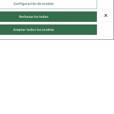
Configuración de cookies
Rechazarlas todas
Aceptar todas las cookies
Privacy Notice
|
Cookie Policy
|
Modern Slavery
Act
|
Supplier Code of Conduct
|
Hotline Policy
|
Environment
|
Imprint
|
Contact Us