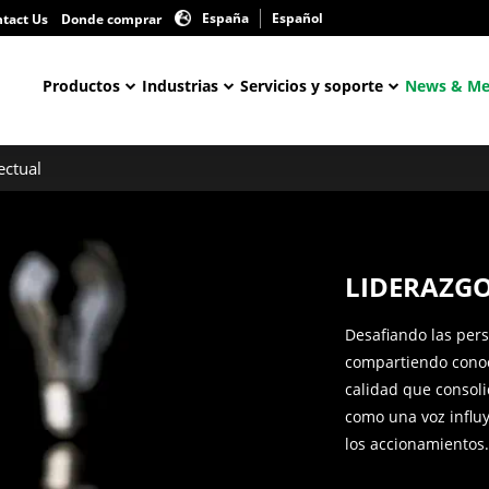
España
Español
tact Us
Donde comprar
Productos
Industrias
Servicios y soporte
News & Me
ectual
LIDERAZGO
Desafiando las pers
compartiendo conoc
calidad que consoli
como una voz influy
los accionamientos