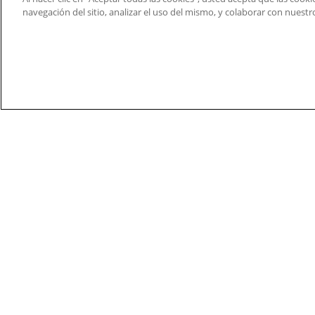
Bancos de Ensayos
navegación del sitio, analizar el uso del mismo, y colaborar con nuest
Tratamiento de Agua y
Residuales
Fusibles y Cables
© 2026 Nidec Motor Corporation. All Right Res
Nidec Motor Corporation trademarks followed by t
Trademark Office.