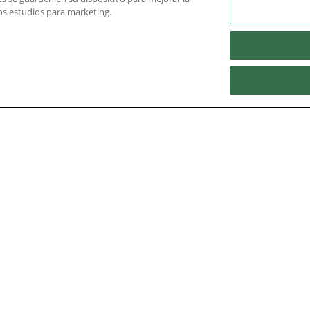
ros estudios para marketing.
 Aguas
Nidec Brands
erved. A NIDEC Group Company
he ® symbol are registered with the U.S. Patent and