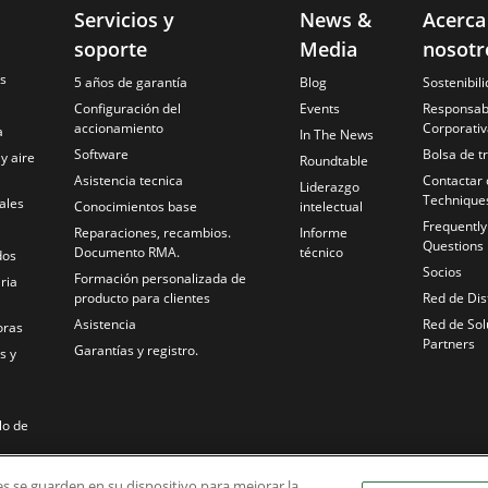
Servicios y
News &
Acerca
soporte
Media
nosotr
es
5 años de garantía
Blog
Sostenibil
Configuración del
Events
Responsabi
accionamiento
Corporativ
a
In The News
Software
Bolsa de t
 y aire
Roundtable
Asistencia tecnica
Contactar 
Liderazgo
Technique
ales
Conocimientos base
intelectual
Frequentl
Reparaciones, recambios.
Informe
Questions
Documento RMA.
técnico
dos
Socios
Formación personalizada de
ria
producto para clientes
Red de Dis
Asistencia
Red de Sol
oras
Partners
Garantías y registro.
s y
lo de
ies se guarden en su dispositivo para mejorar la