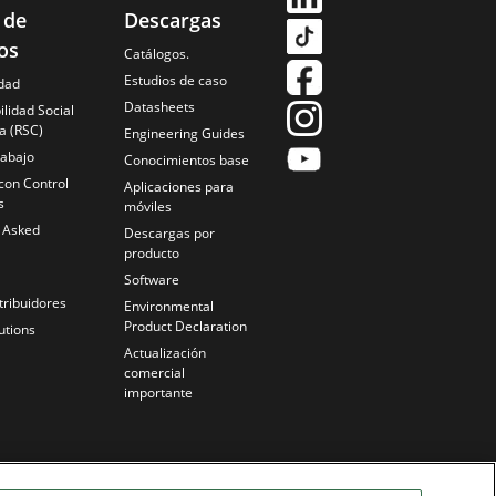
 de
Descargas
os
Catálogos.
Estudios de caso
idad
Datasheets
lidad Social
a (RSC)
Engineering Guides
rabajo
Conocimientos base
con Control
Aplicaciones para
s
móviles
y Asked
Descargas por
producto
Software
tribuidores
Environmental
Product Declaration
utions
Actualización
comercial
importante