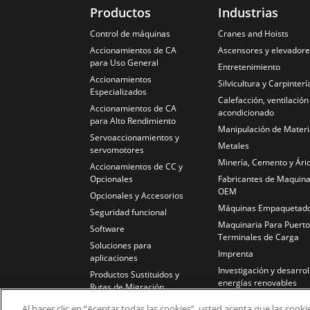
Productos
Industrias
Control de máquinas
Cranes and Hoists
Accionamientos de CA
Ascensores y elevador
para Uso General
Entretenimiento
Accionamientos
Silvicultura y Carpinterí
Especializados
Calefacción, ventilación
Accionamientos de CA
acondicionado
para Alto Rendimiento
Manipulación de Materi
Servoaccionamientos y
Metales
servomotores
Minería, Cemento y Ári
Accionamientos de CC y
Opcionales
Fabricantes de Maquina
OEM
Opcionales y Accesorios
Máquinas Empaquetad
Seguridad funcional
Maquinaria Para Puerto
Software
Terminales de Carga
Soluciones para
Imprenta
aplicaciones
Investigación y desarrol
Productos Sustituidos y
energías renovables
Rutas de Migración
Caucho y Plástico
Al hacer clic en “Aceptar todas las cookies”, usted acepta que las cook