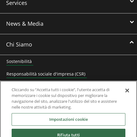
Services
News & Media
Chi Siamo
Sostenibilità
Responsabilità sociale d'impresa (CSR)
Lavora con noi
Cliccando su “Accetta tutti i cookie”, l'utente accetta di
memorizzare i cookie sul dispositivo per migliorare la
Contatta Nidec Control Techniques
navigazione del sito, analizzare l'utilizzo del sito e assistere
nelle nostre attività di marketing.
Documenti Aziendali
Impostazioni cookie
Domande Frequenti
Rifiuta tutti
Partner