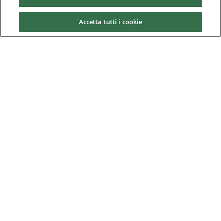
Partners
Accetta tutti i cookie
Storia di Control Techniques Dynamics
Downloads
Nidec Brands
© 2026 Nidec Motor Corporation. All Right Reserved. A NIDEC
Group Company