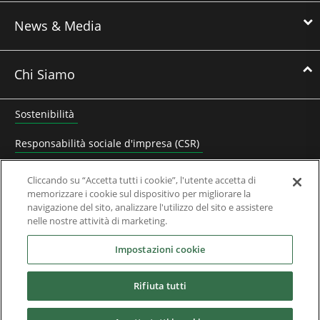
News & Media
Chi Siamo
Sostenibilità
Responsabilità sociale d'impresa (CSR)
Lavora con noi
Cliccando su “Accetta tutti i cookie”, l'utente accetta di
memorizzare i cookie sul dispositivo per migliorare la
Contatta Nidec Control Techniques
navigazione del sito, analizzare l'utilizzo del sito e assistere
nelle nostre attività di marketing.
Documenti Aziendali
Impostazioni cookie
Domande Frequenti
Rifiuta tutti
Partner
Partners