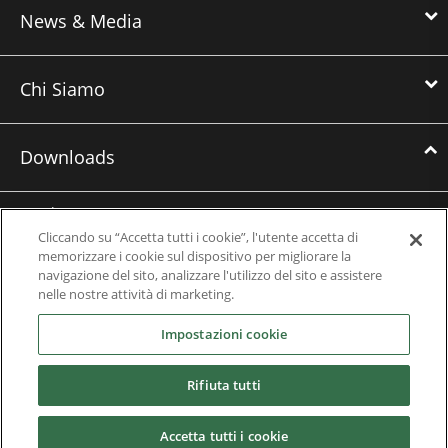
News & Media
Chi Siamo
Downloads
Brochures
Cliccando su “Accetta tutti i cookie”, l'utente accetta di
Case Studies
memorizzare i cookie sul dispositivo per migliorare la
navigazione del sito, analizzare l'utilizzo del sito e assistere
Datasheets
nelle nostre attività di marketing.
Impostazioni cookie
Engineering Guides
Nozioni di base
Rifiuta tutti
Mobile Applications
Accetta tutti i cookie