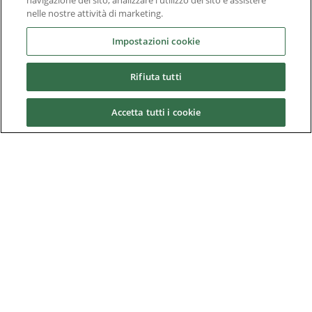
navigazione del sito, analizzare l'utilizzo del sito e assistere
nelle nostre attività di marketing.
Macchine per l'imballaggio
Impostazioni cookie
Macchinari per logistica portuale e per terminal merci
Rifiuta tutti
Stampa
Ricerca e sviluppo di energie rinnovabili
Accetta tutti i cookie
Gomma e materie plastiche
Banchi Prova
Risorse Idriche e Acque Reflue
Fili e Cavi
Services
News & Media