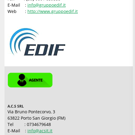
E-Mail :
info@gruppoedif.it
Web :
http://www.gruppoedif.it
A.C.S SRL
Via Bruno Pontecorvo, 3
63822 Porto San Giorgio (FM)
Tel : 0734679648
E-Mail :
info@acsit.it