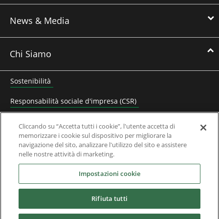
News & Media
Chi Siamo
Sostenibilità
Responsabilità sociale d'impresa (CSR)
Lavora con noi
Cliccando su “Accetta tutti i cookie”, l'utente accetta di
memorizzare i cookie sul dispositivo per migliorare la
Contatta Nidec Control Techniques
navigazione del sito, analizzare l'utilizzo del sito e assistere
nelle nostre attività di marketing.
Documenti Aziendali
Impostazioni cookie
Domande Frequenti
Rifiuta tutti
Partner