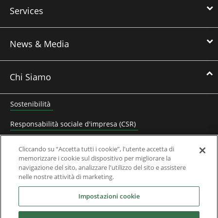
Services
News & Media
Chi Siamo
Sostenibilità
Responsabilità sociale d'impresa (CSR)
Lavora con noi
Cliccando su “Accetta tutti i cookie”, l'utente accetta di
memorizzare i cookie sul dispositivo per migliorare la
Contatta Nidec Control Techniques
navigazione del sito, analizzare l'utilizzo del sito e assistere
nelle nostre attività di marketing.
Documenti Aziendali
Impostazioni cookie
Domande Frequenti