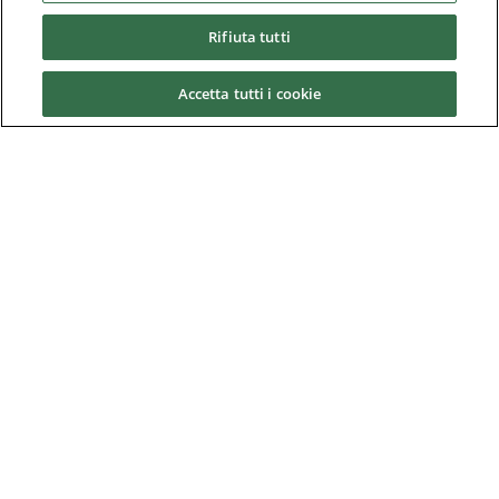
Rifiuta tutti
Downloads
Accetta tutti i cookie
Nidec Brands
© 2026 Nidec Motor Corporation. All Right Reserved. A NIDEC
Group Company
Nidec Motor Corporation trademarks followed by the ® symbol
are registered with the U.S. Patent and Trademark Office.
Privacy Notice
|
Cookie Policy
|
Modern Slavery Act
|
Supplier Code of