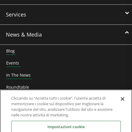
Services
News & Media
Blog
Events
In The News
Roundtable
Cliccando su “Accetta tutti i cookie”, l'utente accetta di
Leadership di pensiero
memorizzare i cookie sul dispositivo per migliorare la
navigazione del sito, analizzare l'utilizzo del sito e assistere
Whitepaper
nelle nostre attività di marketing.
Chi Siamo
Impostazioni cookie