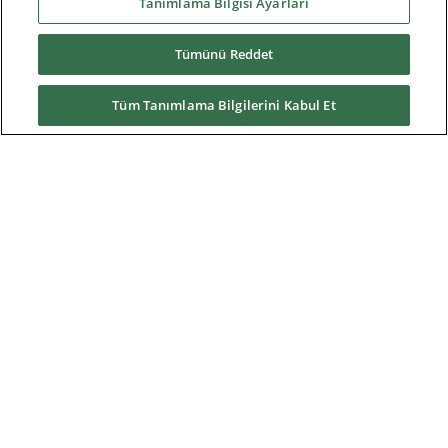
Hakkımızda
Tanımlama Bilgisi Ayarları
Tümünü Reddet
Yüklemeler
Tüm Tanımlama Bilgilerini Kabul Et
Nidec Brands
© 2026 Nidec Motor Corporation. All Right Reserved. A NIDEC
Group Company
Nidec Motor Corporation trademarks followed by the ® symbol
are registered with the U.S. Patent and Trademark Office.