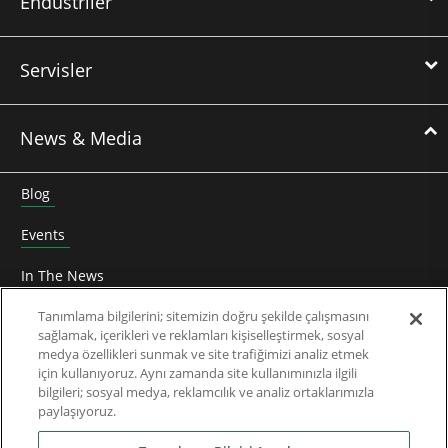
Endüstriler
Servisler
News & Media
Blog
Events
In The News
Roundtable
Tanımlama bilgilerini; sitemizin doğru şekilde çalışmasını
sağlamak, içerikleri ve reklamları kişiselleştirmek, sosyal
medya özellikleri sunmak ve site trafiğimizi analiz etmek
Thought Leadership
için kullanıyoruz. Aynı zamanda site kullanımınızla ilgili
bilgileri; sosyal medya, reklamcılık ve analiz ortaklarımızla
Teknik Doküman
paylaşıyoruz.