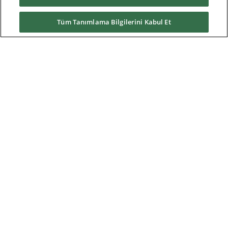
Servisler
Tüm Tanımlama Bilgilerini Kabul Et
News & Media
Hakkımızda
Yüklemeler
Nidec Brands