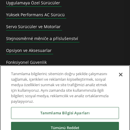
Uygulamaya Özel Sürücüler
Yüksek Performans AC Sürücü
Servo Sürücüler ve Motorlar
Stejnosměrné měniče a příslušenství
Opsiyon ve Aksesuarlar
Fonksiyonel Güvenlik
Tanımlama bilgilerini; sitemizin doğru şekilde çalışmasını
Software
sağlamak, içerikleri ve reklamları kişiselleştirmek, sosyal
medya özellikleri sunmak ve site trafiğimizi analiz etmek
Uygulama Çözümleri
için kullanıyoruz. Aynı zamanda site kullanımınızla ilgili
bilgileri; sosyal medya, reklamcılık ve analiz ortaklarımızla
Üretimden Kaldırılan Ürünler ve Dönüşüm Klavuzu
paylaşıyoruz.
Endüstriler
Tanımlama Bilgisi Ayarları
Tümünü Reddet