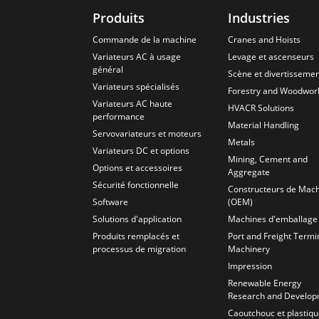
Produits
Industries
Commande de la machine
Cranes and Hoists
Variateurs AC à usage
Levage et ascenseurs
général
Scène et divertisseme
Variateurs spécialisés
Forestry and Woodwor
Variateurs AC haute
HVACR Solutions
performance
Material Handling
Servovariateurs et moteurs
Metals
Variateurs DC et options
Mining, Cement and
Options et accessoires
Aggregate
Sécurité fonctionnelle
Constructeurs de Mac
Software
(OEM)
Solutions d'application
Machines d'emballage
Produits remplacés et
Port and Freight Termi
processus de migration
Machinery
Impression
Renewable Energy
Research and Develo
Caoutchouc et plastiq