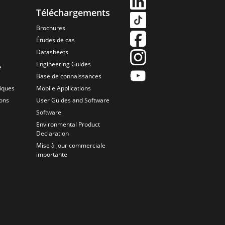
Téléchargements
Brochures
Études de cas
Datasheets
Engineering Guides
e
Base de connaissances
iques
Mobile Applications
ions
User Guides and Software
Software
Environmental Product
Declaration
Mise à jour commerciale
importante