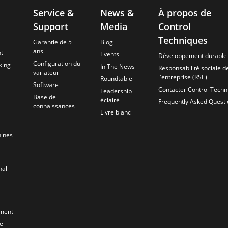
Service &
News &
À propos de
Support
Media
Control
Techniques
Garantie de 5
Blog
ans
nt
Events
Développement durable
Configuration du
king
In The News
Responsabilité sociale d
variateur
l'entreprise (RSE)
Roundtable
Software
Contacter Control Techn
Leadership
Base de
éclairé
Frequently Asked Quest
connaissances
Livre blanc
hines
nal
pment
ue