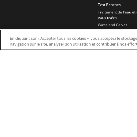
Test Benches
Traitement de l'eau et
eaux usées
Wires and Cables
En cliquant sur « Accepter tous les cookies », vous acceptez le stockag
navigation sur le site, analyser son utilisation et contribuer à nos effo
© 2026 Nidec Motor Corporation. All Right Res
Nidec Motor Corporation trademarks followed by t
Trademark Office.