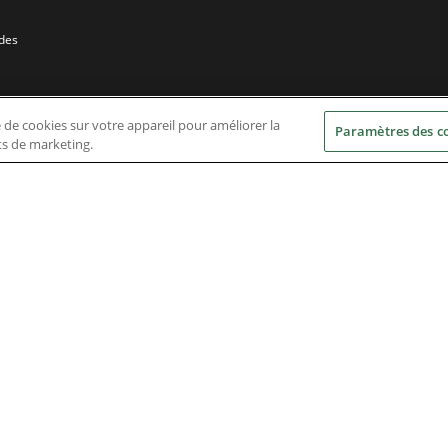
 des
e de cookies sur votre appareil pour améliorer la
Paramètres des c
rts de marketing.
Nidec Brands
erved. A NIDEC Group Company
he ® symbol are registered with the U.S. Patent and