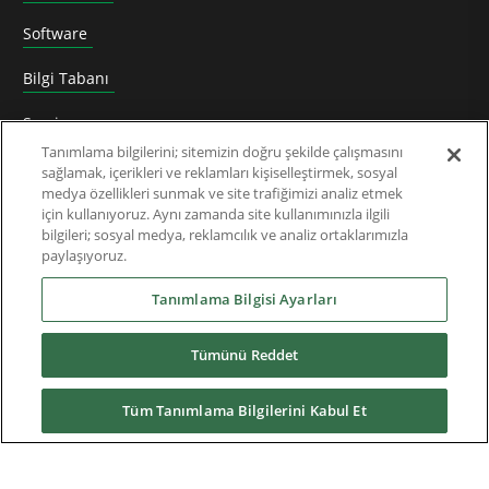
Software
Bilgi Tabanı
Servis
Tanımlama bilgilerini; sitemizin doğru şekilde çalışmasını
Eğitim
sağlamak, içerikleri ve reklamları kişiselleştirmek, sosyal
medya özellikleri sunmak ve site trafiğimizi analiz etmek
Destek
için kullanıyoruz. Aynı zamanda site kullanımınızla ilgili
bilgileri; sosyal medya, reklamcılık ve analiz ortaklarımızla
paylaşıyoruz.
News & Media
Tanımlama Bilgisi Ayarları
Hakkımızda
Tümünü Reddet
Tüm Tanımlama Bilgilerini Kabul Et
Yüklemeler