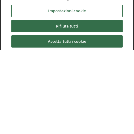
Documenti Aziendali
Impostazioni cookie
Domande Frequenti
Rifiuta tutti
Partner
Partners
Accetta tutti i cookie
Storia di Control Techniques Dynamics
Downloads
Nidec Brands