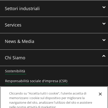
Settori industriali
Services
News & Media
Chi Siamo
Sostenibilità
Responsabilità sociale d'impresa (CSR)
Lavora con noi
Cliccando su “Accetta tutti i cookie”, l'utente accetta di
memorizzare i cookie sul dispositivo per migliorare la
Contatta Nidec Control Techniques
navigazione del sito, analizzare l'utilizzo del sito e assistere
nelle nostre attività di marketing.