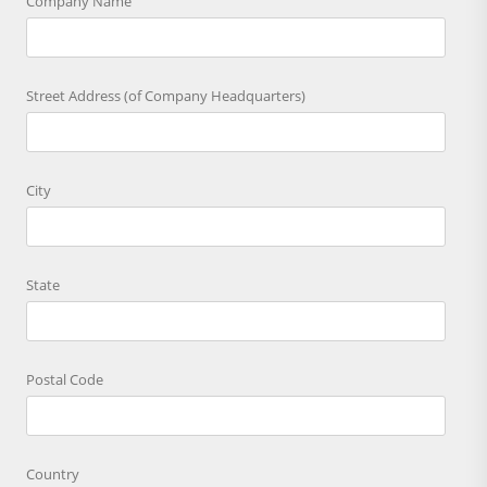
Company Name
Street Address (of Company Headquarters)
City
State
Postal Code
Country