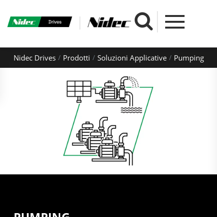
Nidec Drives
Prodotti
Soluzioni Applicative
Pumping
PUMPING