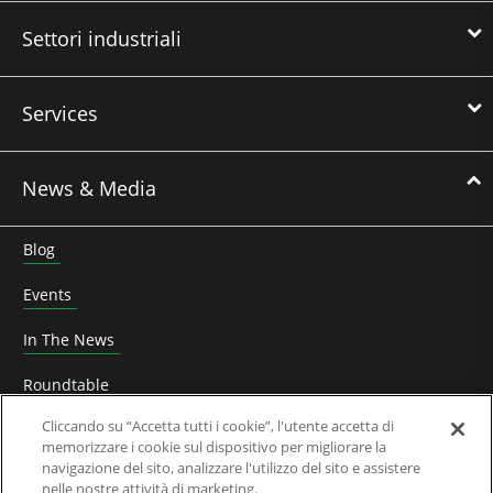
Settori industriali
Services
News & Media
Blog
Events
In The News
Roundtable
Cliccando su “Accetta tutti i cookie”, l'utente accetta di
Leadership di pensiero
memorizzare i cookie sul dispositivo per migliorare la
navigazione del sito, analizzare l'utilizzo del sito e assistere
Whitepaper
nelle nostre attività di marketing.