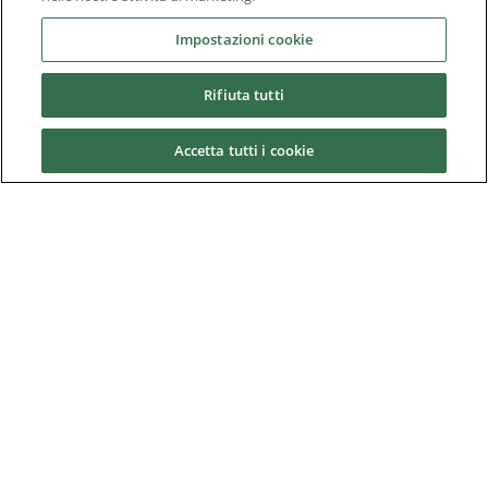
Chi Siamo
Impostazioni cookie
Rifiuta tutti
Downloads
Accetta tutti i cookie
Nidec Brands
© 2026 Nidec Motor Corporation. All Right Reserved. A NIDEC
Group Company
Nidec Motor Corporation trademarks followed by the ® symbol