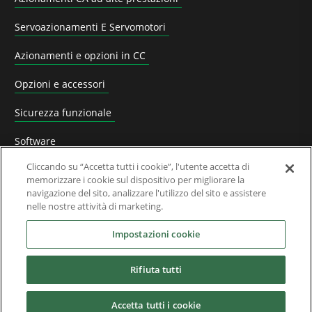
Servoazionamenti E Servomotori
Azionamenti e opzioni in CC
Opzioni e accessori
Sicurezza funzionale
Software
Cliccando su “Accetta tutti i cookie”, l'utente accetta di
Soluzioni Applicative
memorizzare i cookie sul dispositivo per migliorare la
navigazione del sito, analizzare l'utilizzo del sito e assistere
Prodotti superati e
nelle nostre attività di marketing.
Settori industriali
Impostazioni cookie
Rifiuta tutti
Services
Accetta tutti i cookie