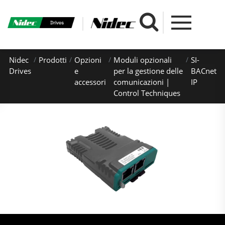
Nidec
Prodotti
Opzioni
Moduli opzionali
SI-
Drives
e
per la gestione delle
BACnet
accessori
comunicazioni |
IP
Control Techniques