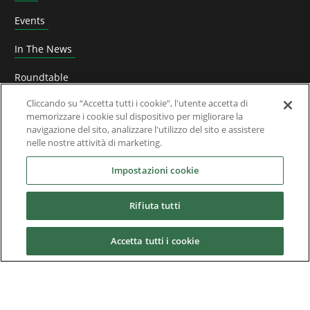
Events
In The News
Roundtable
Cliccando su “Accetta tutti i cookie”, l'utente accetta di
Leadership di pensiero
memorizzare i cookie sul dispositivo per migliorare la
navigazione del sito, analizzare l'utilizzo del sito e assistere
Whitepaper
nelle nostre attività di marketing.
Chi Siamo
Impostazioni cookie
Rifiuta tutti
Downloads
Accetta tutti i cookie
Nidec Brands