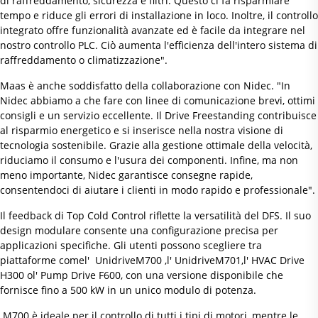
di raffreddamento, sicurezza e filtri. Questo ci fa risparmiare
tempo e riduce gli errori di installazione in loco. Inoltre, il controllo
integrato offre funzionalità avanzate ed è facile da integrare nel
nostro controllo PLC. Ciò aumenta l'efficienza dell'intero sistema di
raffreddamento o climatizzazione".
Maas è anche soddisfatto della collaborazione con Nidec. "In
Nidec abbiamo a che fare con linee di comunicazione brevi, ottimi
consigli e un servizio eccellente. Il Drive Freestanding contribuisce
al risparmio energetico e si inserisce nella nostra visione di
tecnologia sostenibile. Grazie alla gestione ottimale della velocità,
riduciamo il consumo e l'usura dei componenti. Infine, ma non
meno importante, Nidec garantisce consegne rapide,
consentendoci di aiutare i clienti in modo rapido e professionale".
Il feedback di Top Cold Control riflette la versatilità del DFS. Il suo
design modulare consente una configurazione precisa per
applicazioni specifiche. Gli utenti possono scegliere tra
piattaforme comel' UnidriveM700 ,l' UnidriveM701,l' HVAC Drive
H300 ol' Pump Drive F600, con una versione disponibile che
fornisce fino a 500 kW in un unico modulo di potenza.
M700 è ideale per il controllo di tutti i tipi di motori, mentre le