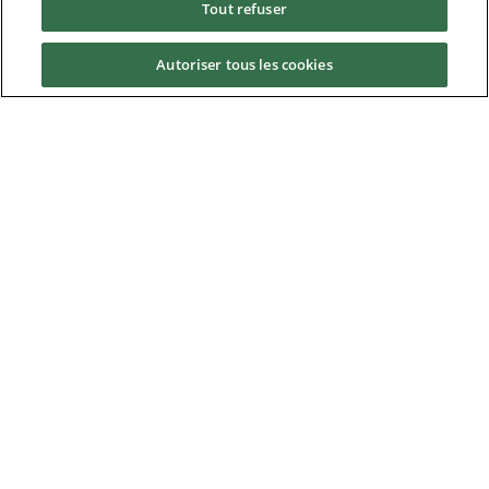
Tout refuser
À propos
Autoriser tous les cookies
Nidec Brands
© 2026 Nidec Motor Corporation. All Right Reserved. A NIDEC
Group Company
Nidec Motor Corporation trademarks followed by the ® symbol
are registered with the U.S. Patent and Trademark Office.
Home
|
Terms of Use
|
Nidec Group CSR Charter
|
Contact Us