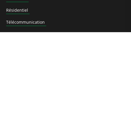
Résidentiel
Télécommunication
Eolien
Service
Formations
Références
Actualités
Téléchargements