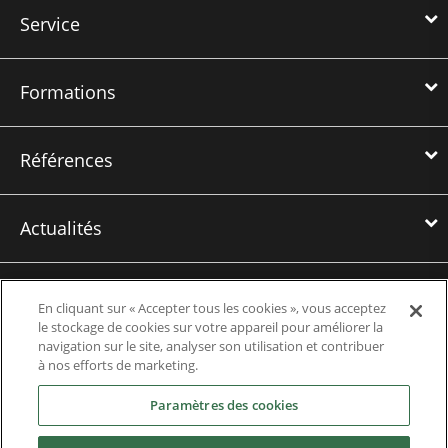
Service
Formations
Références
Actualités
Téléchargements
En cliquant sur « Accepter tous les cookies », vous acceptez
le stockage de cookies sur votre appareil pour améliorer la
navigation sur le site, analyser son utilisation et contribuer
Emplois
à nos efforts de marketing.
Paramètres des cookies
Contact us