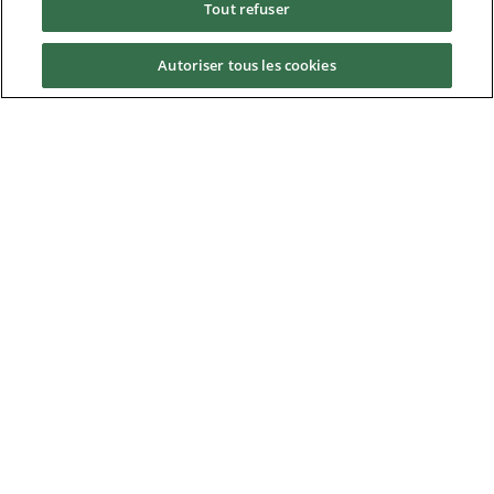
Tout refuser
À propos
Autoriser tous les cookies
Nidec Brands
© 2026 Nidec Motor Corporation. All Right Reserved. A NIDEC
Group Company
Nidec Motor Corporation trademarks followed by the ® symbol
are registered with the U.S. Patent and Trademark Office.
Home
|
Terms of Use
|
Nidec Group CSR Charter
|
Contact Us