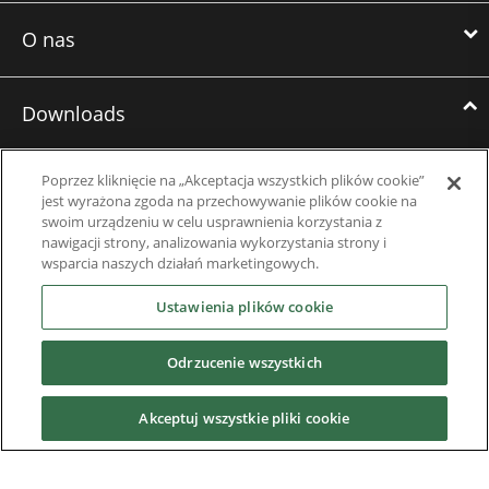
O nas
Downloads
Brochures
Poprzez kliknięcie na „Akceptacja wszystkich plików cookie”
jest wyrażona zgoda na przechowywanie plików cookie na
Studium przypadku
swoim urządzeniu w celu usprawnienia korzystania z
nawigacji strony, analizowania wykorzystania strony i
Datasheets
wsparcia naszych działań marketingowych.
Ustawienia plików cookie
Engineering Guides
Baza wiedzy
Odrzucenie wszystkich
Mobile Applications
Akceptuj wszystkie pliki cookie
Pliki do pobrania według produktu
Software