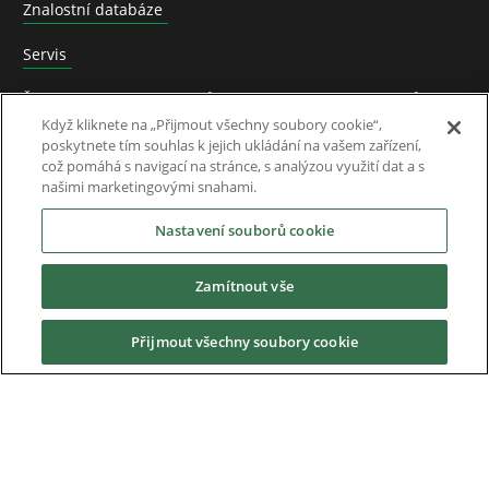
Znalostní databáze
Servis
Školení o výrobcích přizpůsobené potřebám zákazníků
Když kliknete na „Přijmout všechny soubory cookie“,
Podpora
poskytnete tím souhlas k jejich ukládání na vašem zařízení,
což pomáhá s navigací na stránce, s analýzou využití dat a s
našimi marketingovými snahami.
Ve zprávách
Nastavení souborů cookie
O Nás
Zamítnout vše
Přijmout všechny soubory cookie
Ke stažení
Nidec Brands