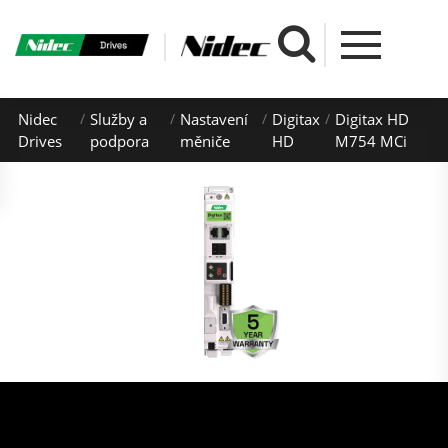
Nidec
Služby a
Nastavení
Digitax
Digitax HD
Drives
podpora
měniče
HD
M754 MCi