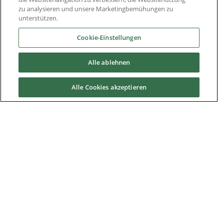
zu analysieren und unsere Marketingbemühungen zu
Abgelöste Produkte und Migrationsanleitungen
unterstützen.
Industrien
Cookie-Einstellungen
Alle ablehnen
Service & Support
Alle Cookies akzeptieren
News & Media
Über Uns
Downloads
Nidec Brands