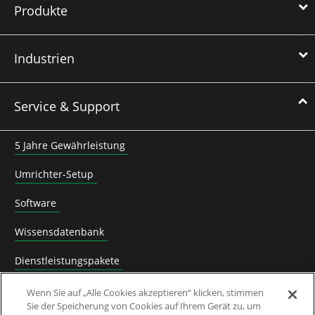
Produkte
Industrien
Service & Support
5 Jahre Gewährleistung
Umrichter-Setup
Software
Wissensdatenbank
Dienstleistungspakete
Maßgeschneiderte Produktschulungen für Kunden
Wenn Sie auf „Alle Cookies akzeptieren“ klicken, stimmen
Sie der Speicherung von Cookies auf Ihrem Gerät zu, um