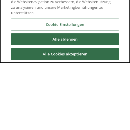
Reparaturen
die Websitenavigation zu verbessern, die Websitenutzung
zu analysieren und unsere Marketingbemühungen zu
unterstützen.
Technischer Produktsupport
Cookie-Einstellungen
Transportschäden
Alle ablehnen
News & Media
Alle Cookies akzeptieren
Über Uns
Downloads
Nidec Brands