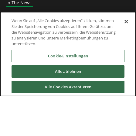
In The News
Roundtable
Wenn Sie auf „Alle Cookies akzeptieren“ klicken, stimmen
Sie der Speicherung von Cookies auf Ihrem Gerät zu, um
Thought Leadership
die Websitenavigation zu verbessern, die Websitenutzung
zu analysieren und unsere Marketingbemühungen zu
Whitepaper
unterstützen.
Über Uns
Cookie-Einstellungen
Alle ablehnen
Downloads
Alle Cookies akzeptieren
Nidec Brands