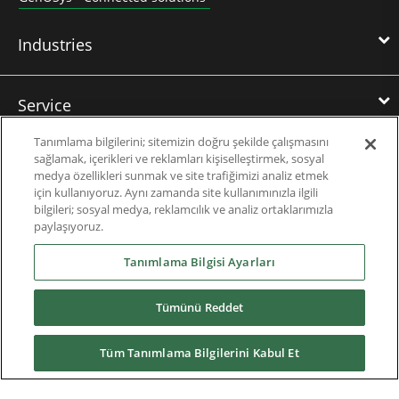
Industries
Service
Tanımlama bilgilerini; sitemizin doğru şekilde çalışmasını
sağlamak, içerikleri ve reklamları kişiselleştirmek, sosyal
Training
medya özellikleri sunmak ve site trafiğimizi analiz etmek
için kullanıyoruz. Aynı zamanda site kullanımınızla ilgili
bilgileri; sosyal medya, reklamcılık ve analiz ortaklarımızla
References
paylaşıyoruz.
Tanımlama Bilgisi Ayarları
News & Events
Tümünü Reddet
Downloads
Tüm Tanımlama Bilgilerini Kabul Et