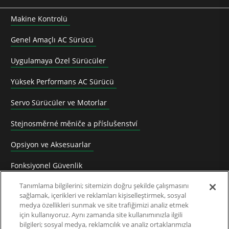
Makine Kontrolü
Genel Amaçlı AC Sürücü
Uygulamaya Özel Sürücüler
Yüksek Performans AC Sürücü
Servo Sürücüler ve Motorlar
Stejnosměrné měniče a příslušenství
Opsiyon ve Aksesuarlar
Fonksiyonel Güvenlik
Tanımlama bilgilerini; sitemizin doğru şekilde çalışmasını
Software
sağlamak, içerikleri ve reklamları kişiselleştirmek, sosyal
medya özellikleri sunmak ve site trafiğimizi analiz etmek
Uygulama Çözümleri
için kullanıyoruz. Aynı zamanda site kullanımınızla ilgili
bilgileri; sosyal medya, reklamcılık ve analiz ortaklarımızla
Üretimden Kaldırılan Ürünler ve Dönüşüm Klavuzu