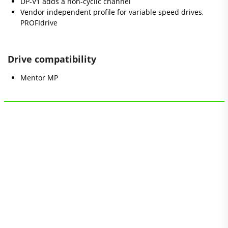
DP-V1 adds a non-cyclic channel
Vendor independent profile for variable speed drives,
PROFIdrive
Drive compatibility
Mentor MP