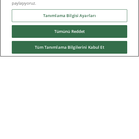
paylaşıyoruz.
Endüstriler
Tanımlama Bilgisi Ayarları
Tümünü Reddet
Servisler
Tüm Tanımlama Bilgilerini Kabul Et
News & Media
Hakkımızda
Yüklemeler
Nidec Brands