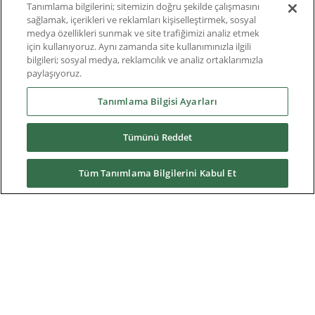
Roundtable
Tanımlama bilgilerini; sitemizin doğru şekilde çalışmasını
sağlamak, içerikleri ve reklamları kişiselleştirmek, sosyal
medya özellikleri sunmak ve site trafiğimizi analiz etmek
Thought Leadership
için kullanıyoruz. Aynı zamanda site kullanımınızla ilgili
bilgileri; sosyal medya, reklamcılık ve analiz ortaklarımızla
Teknik Doküman
paylaşıyoruz.
Hakkımızda
Tanımlama Bilgisi Ayarları
Tümünü Reddet
Yüklemeler
Tüm Tanımlama Bilgilerini Kabul Et
Nidec Brands