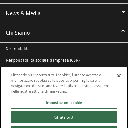
News & Media
Chi Siamo
Sostenibilità
Responsabilità sociale d'impresa (CSR)
Lavora con noi
Cliccando su “Accetta tutti i cookie”, l'utente accetta di
memorizzare i cookie sul dispositivo per migliorare la
Contatta Nidec Control Techniques
navigazione del sito, analizzare l'utilizzo del sito e assistere
nelle nostre attività di marketing.
Documenti Aziendali
Impostazioni cookie
Domande Frequenti
Rifiuta tutti
Partner