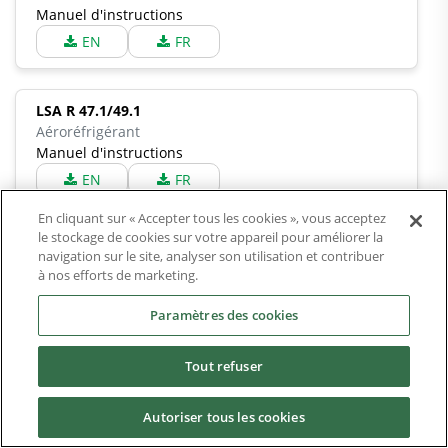
Manuel d'instructions
EN
FR
LSA R 47.1/49.1
Aéroréfrigérant
Manuel d'instructions
EN
FR
En cliquant sur « Accepter tous les cookies », vous acceptez
le stockage de cookies sur votre appareil pour améliorer la
LSA R 49.1
navigation sur le site, analyser son utilisation et contribuer
Aéroréfrigérant
à nos efforts de marketing.
Manuel d'instructions
Paramètres des cookies
EN
FR
Tout refuser
LSF 46.2
Alternateur
Autoriser tous les cookies
Manuel d'instructions