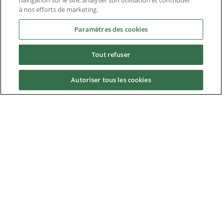
navigation sur le site, analyser son utilisation et contribuer
Webinars
à nos efforts de marketing.
Paramètres des cookies
Téléchargements
Tout refuser
Emplois
Autoriser tous les cookies
Contact us
À propos
Nidec Brands