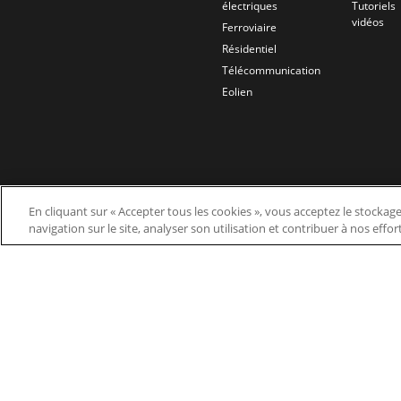
électriques
Tutoriels
vidéos
Ferroviaire
Résidentiel
Télécommunication
Eolien
En cliquant sur « Accepter tous les cookies », vous acceptez le stockag
navigation sur le site, analyser son utilisation et contribuer à nos effo