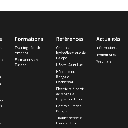
e
Formations
Références
Actualités
sur
Training - North
Centrale
Informations
America
hydroélectrique de
Evénements
Calope
en
Formations en
Webinars
Europe
Hôpital Saint Luc
Hôpitaux du
s
Bengale
Occidental
u
e
Électricité à partir
de biogaz à
Heyuan en Chine
ed
rs
Centrale Frédèt-
Bergès
Thonier senneur
n
Franche Terre