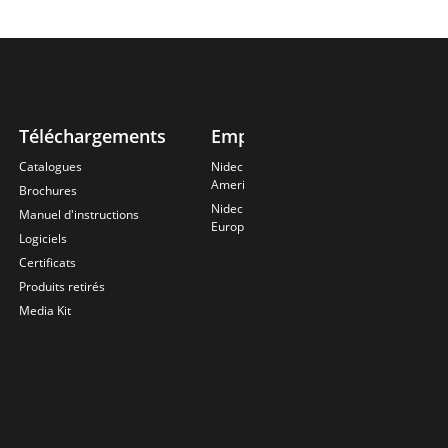
Téléchargements
Emplois
Contact
À
us
p
Catalogues
Nidec Power
Americas
Brochures
Tr
Nidec Power
me
Manuel d'instructions
Europe
so
Logiciels
Ét
Certificats
co
Produits retirés
An
Media Kit
fu
Ég
pr
f
h
No
E