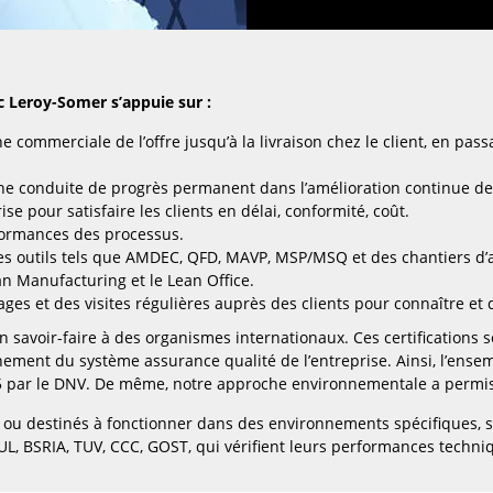
 Leroy-Somer s’appuie sur :
 commerciale de l’offre jusqu’à la livraison chez le client, en pass
une conduite de progrès permanent dans l’amélioration continue de
ise pour satisfaire les clients en délai, conformité, coût.
formances des processus.
des outils tels que AMDEC, QFD, MAVP, MSP/MSQ et des chantiers d’a
n Manufacturing et le Lean Office.
es et des visites régulières auprès des clients pour connaître et d
on savoir-faire à des organismes internationaux. Ces certifications
ment du système assurance qualité de l’entreprise. Ainsi, l’ensemb
015 par le DNV. De même, notre approche environnementale a permis l
s ou destinés à fonctionner dans des environnements spécifiques, 
 UL, BSRIA, TUV, CCC, GOST, qui vérifient leurs performances techn