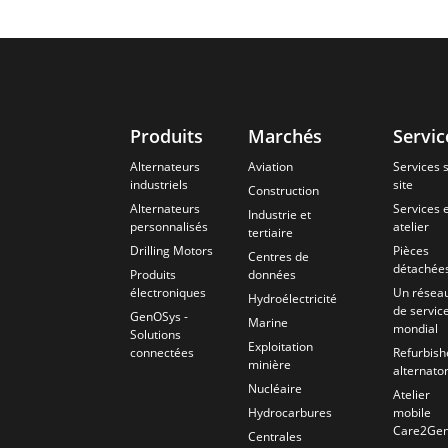
Produits
Marchés
Servic
Alternateurs
Aviation
Services 
industriels
site
Construction
Alternateurs
Services 
Industrie et
personnalisés
atelier
tertiaire
Drilling Motors
Pièces
Centres de
détachée
Produits
données
électroniques
Un résea
Hydroélectricité
de servic
GenOSys -
Marine
mondial
Solutions
Exploitation
connectées
Refurbish
minière
alternato
Nucléaire
Atelier
Hydrocarbures
mobile
Care2Ge
Centrales