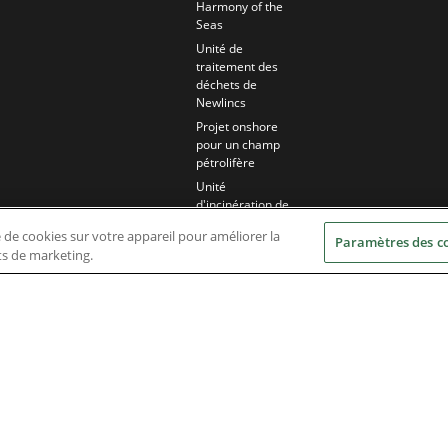
Harmony of the
Seas
Unité de
traitement des
déchets de
Newlincs
Projet onshore
pour un champ
pétrolifère
Unité
d'incinération de
Saran
e de cookies sur votre appareil pour améliorer la
Paramètres des c
Centrale
rts de marketing.
éléctrique en
Arabie Saoudite
Centrale à
méthane de
houille de
Yangquan