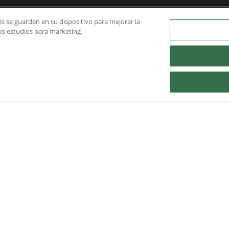
ies se guarden en su dispositivo para mejorar la
ros estudios para marketing.
 Aguas
Nidec Brands
erved. A NIDEC Group Company
he ® symbol are registered with the U.S. Patent and