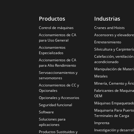
Productos
Industrias
Control de máquinas
Cranes and Hoists
Accionamientos de CA
Ascensores y elevador
para Uso General
Entretenimiento
Accionamientos
Silvicultura y Carpinterí
Especializados
Calefacción, ventilación
Accionamientos de CA
acondicionado
para Alto Rendimiento
Manipulación de Materi
Servoaccionamientos y
Metales
servomotores
Minería, Cemento y Ári
Accionamientos de CC y
Opcionales
Fabricantes de Maquina
OEM
Opcionales y Accesorios
Máquinas Empaquetad
Seguridad funcional
Maquinaria Para Puerto
Software
Terminales de Carga
Soluciones para
Imprenta
aplicaciones
Investigación y desarrol
Productos Sustituidos y