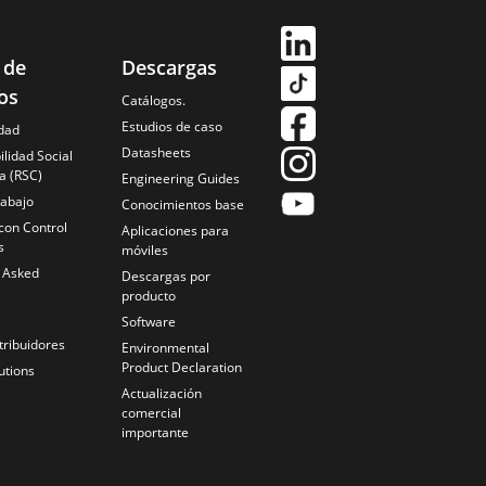
 de
Descargas
os
Catálogos.
Estudios de caso
idad
Datasheets
lidad Social
a (RSC)
Engineering Guides
rabajo
Conocimientos base
con Control
Aplicaciones para
s
móviles
y Asked
Descargas por
producto
Software
tribuidores
Environmental
Product Declaration
utions
Actualización
comercial
importante