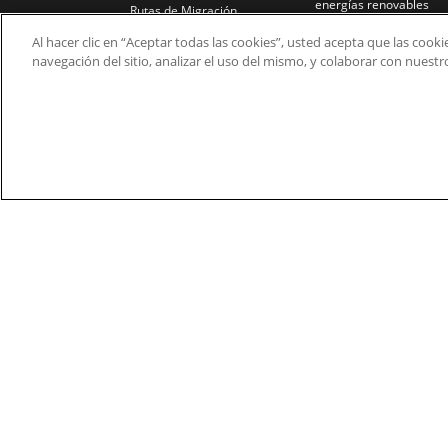
energías renovables
Rutas de Migración
Caucho y Plástico
Al hacer clic en “Aceptar todas las cookies”, usted acepta que las cook
Bancos de Ensayos
navegación del sitio, analizar el uso del mismo, y colaborar con nuest
Tratamiento de Agua y
Residuales
Fusibles y Cables
© 2026 Nidec Motor Corporation. All Right Res
Nidec Motor Corporation trademarks followed by t