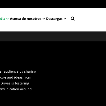
dia
Acerca de nosotros
Descargas
er audience by sharing
edge and ideas from
 Drives is fostering
mmunication around