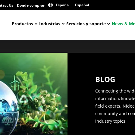
España
Español
tact Us
Donde comprar
Productos
Industrias
Servicios y soporte
News & Me
BLOG
Connecting the wid
information, knowl
field experts. Nidec
community and co
industry topics.