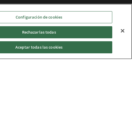
Configuración de cookies
Rechazarlas todas
Aceptar todas las cookies
Privacy Notice
|
Cookie Policy
|
Modern Slavery
Act
|
Supplier Code of Conduct
|
Hotline Policy
|
Environment
|
Imprint
|
Contact Us