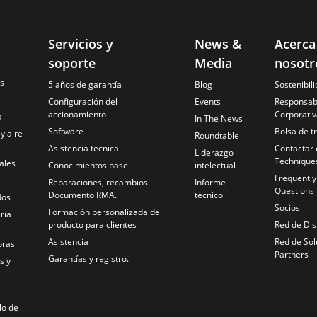
Servicios y
News &
Acerca
soporte
Media
nosotr
es
5 años de garantía
Blog
Sostenibil
Configuración del
Events
Responsabi
accionamiento
Corporativ
a
In The News
Software
Bolsa de t
 y aire
Roundtable
Asistencia tecnica
Contactar 
Liderazgo
Technique
ales
Conocimientos base
intelectual
Frequentl
Reparaciones, recambios.
Informe
Questions
Documento RMA.
técnico
dos
Socios
Formación personalizada de
ria
producto para clientes
Red de Dis
Asistencia
Red de Sol
oras
Partners
Garantías y registro.
s y
lo de